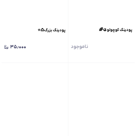
پودینگ کوچولو🥮🌈
پودینگ بزرگ🍮⭐️
ناموجود
۳۵٫۰۰۰