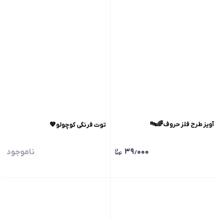
آویز طرح فلز حروف🌈🔤
توت فرنگی کوچولو💖
۳۹٫۰۰۰
ناموجود