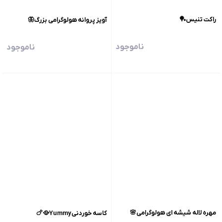
راکت تنیس🏓
آویز پروانه هولوگرامی بزرگ🦋
ناموجود
ناموجود
مهره لاله شیشه ای هولوگرامی🌸
کاسه خوردنیYummy🥘🍗