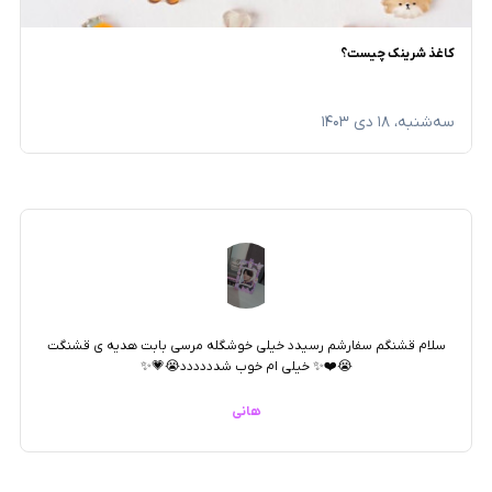
کاغذ شرینک چیست؟
سه‌شنبه، ۱۸ دی ۱۴۰۳
سلام قشنگم سفارشم رسیدد خیلی خوشگله مرسی بابت هدیه ی قشنگت
😭❤️✨ خیلی ام خوب شدددددد😭💗✨
هانی