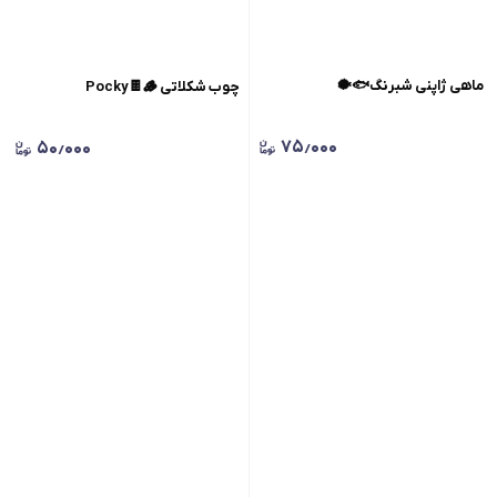
ماهی ژاپنی شبرنگ🐟🐡
چوب شکلاتی Pocky🍫🪵
۷۵٫۰۰۰
۵۰٫۰۰۰