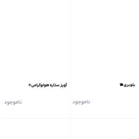
بلوبری🫐
آویز ستاره هولوگرامی⭐️
ناموجود
ناموجود