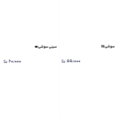
سوشی🍱
سینی سوشی🍣
۵۵٫۰۰۰
۶۰٫۰۰۰