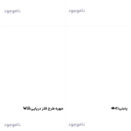
ناموجود
ناموجود
پنینی🌮🥪
مهره طرح فلز دریایی🐚🦀
ناموجود
ناموجود