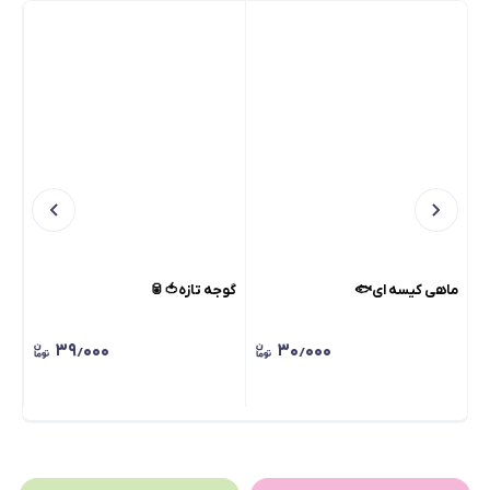
ماهی کیسه ای🐟
گوجه تازه🍅🥫
قفل
۳۹٫۰۰۰
۳۰٫۰۰۰