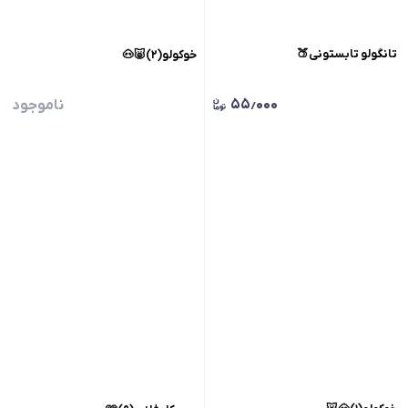
تانگولو تابستونی🍑
خوکولو(۲)🐷🐽
۵۵٫۰۰۰
ناموجود