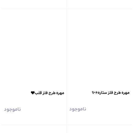
مهره طرح فلز ستاره⭐️✨
مهره طرح فلز قلب🩶
ناموجود
ناموجود