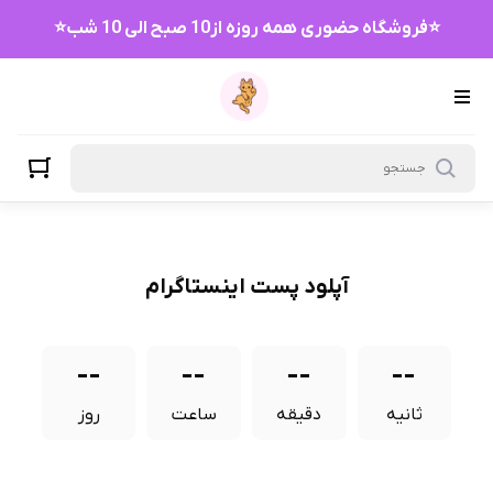
⭐فروشگاه حضوری همه روزه از10 صبح الی 10 شب⭐
آپلود پست اینستاگرام
--
--
--
--
ثانیه
دقیقه
ساعت
روز