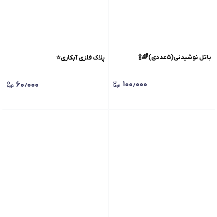
باتل نوشیدنی(۵عددی)🌈🍾
پلاک فلزی آبکاری⭐️
۱۰۰٫۰۰۰
۶۰٫۰۰۰