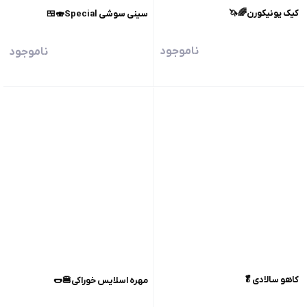
کیک یونیکورن🌈🦄
سینی سوشی Special🍣🍱
ناموجود
ناموجود
کاهو سالادی🥬
مهره اسلایس خوراکی🍔🌭