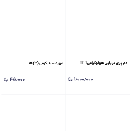
دم پری دریایی هولوگرامی🧜🏻‍♀️
مهره سیلیکونی(۳)🥪
۱٫۰۰۰٫۰۰۰
۴۵٫۰۰۰