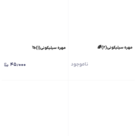
مهره سیلیکونی(۲)🌈
مهره سیلیکونی(۱)🦄
ناموجود
۴۵٫۰۰۰