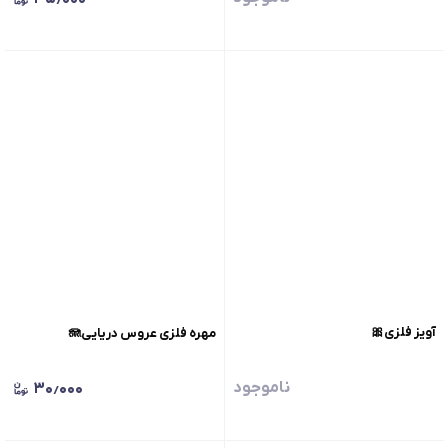
آویز فلزی🎀
مهره فلزی عروس دریایی🪼
ناموجود
۳۰٫۰۰۰