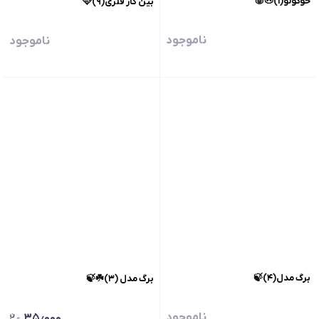
خوکولو(۱)🐽🐷
بین کار فلزی(۹)🩷
ناموجود
ناموجود
برگ مدل(۴)🍃
برگ مدل (۳)☘️🍃
ناموجود
۳۵٫۰۰۰