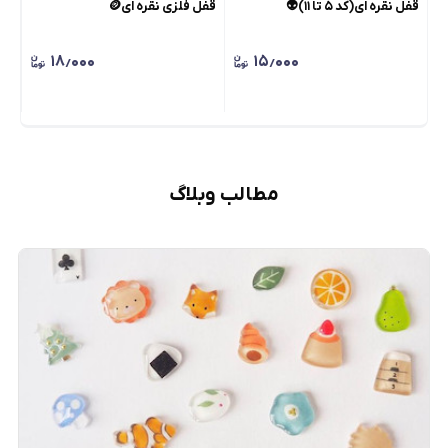
قفل نقره ای(کد ۵ تا ۱۱)👽
قفل فلزی نقره ای🪙
زنج
۱۸٫۰۰۰
۱۵٫۰۰۰
مطالب وبلاگ