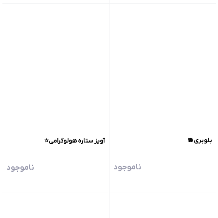
بلوبری🫐
آویز ستاره هولوگرامی⭐️
ناموجود
ناموجود