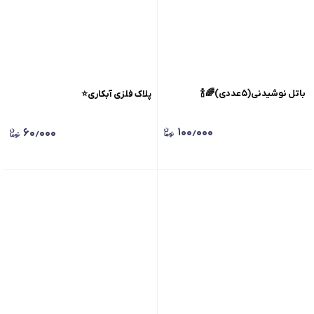
باتل نوشیدنی(۵عددی)🌈🍾
پلاک فلزی آبکاری⭐️
۱۰۰٫۰۰۰
۶۰٫۰۰۰