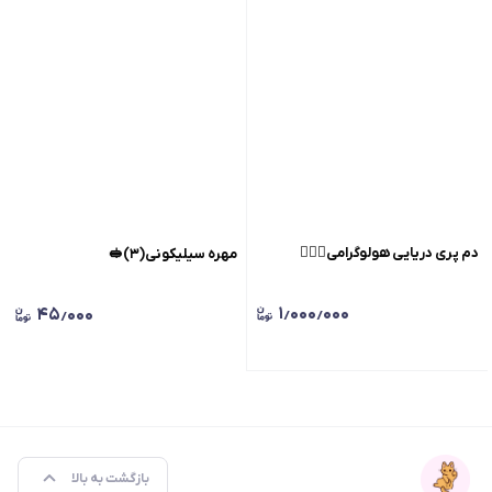
دم پری دریایی هولوگرامی🧜🏻‍♀️
مهره سیلیکونی(۳)🥪
۱٫۰۰۰٫۰۰۰
۴۵٫۰۰۰
بازگشت به بالا