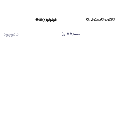
تانگولو تابستونی🍑
خوکولو(۲)🐷🐽
۵۵٫۰۰۰
ناموجود