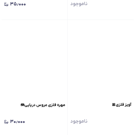
ناموجود
۳۵٫۰۰۰
آویز فلزی🎀
مهره فلزی عروس دریایی🪼
ناموجود
۳۰٫۰۰۰