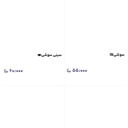
سوشی🍱
سینی سوشی🍣
۵۵٫۰۰۰
۶۰٫۰۰۰