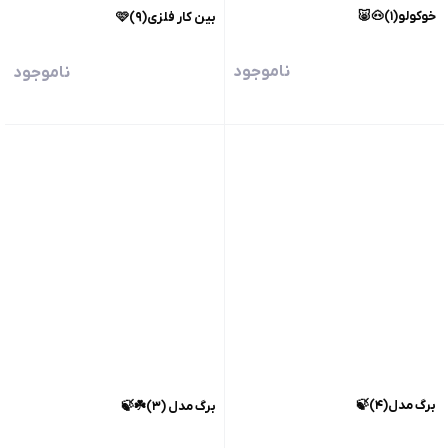
خوکولو(۱)🐽🐷
بین کار فلزی(۹)🩷
ناموجود
ناموجود
برگ مدل(۴)🍃
برگ مدل (۳)☘️🍃