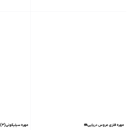
مهره فلزی عروس دریایی🪼
مهره سیلیکونی(۳)🥪