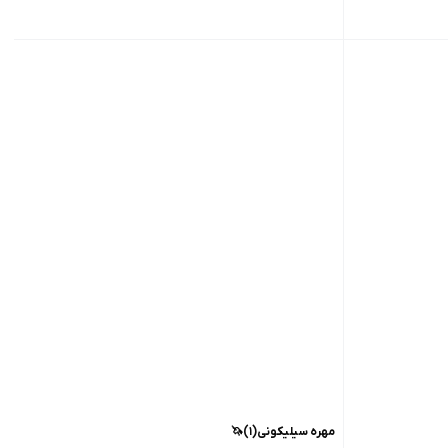
مهره سیلیکونی(۱)🦄