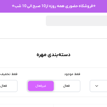
⭐فروشگاه حضوری همه روزه از10 صبح الی 10 شب⭐
دسته‌بندی مهره
فقط موجود
فقط تخفیف‌د
فعال
غیرفعال
فعال