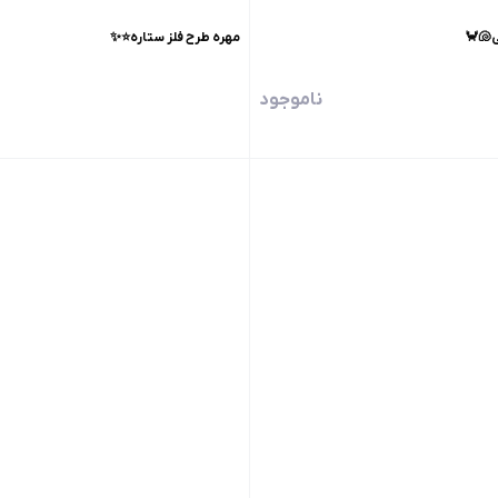
ی🐚🦀
مهره طرح فلز ستاره⭐️✨
ناموجود