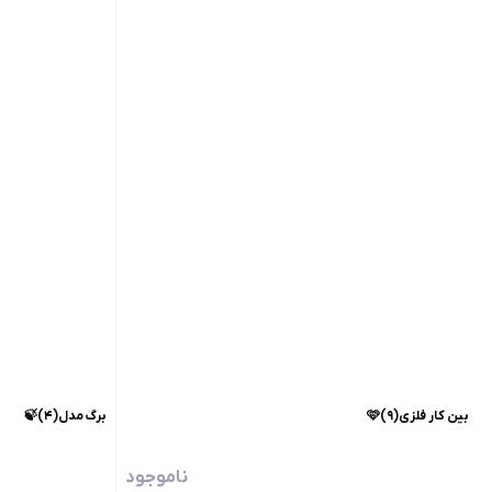
بین کار فلزی(۹)🩷
برگ مدل(۴)🍃
ناموجود