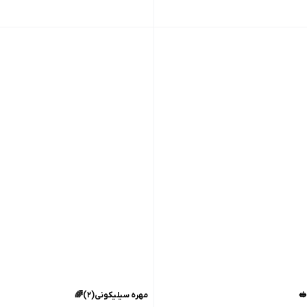
مهره سیلیکونی(۲)🌈