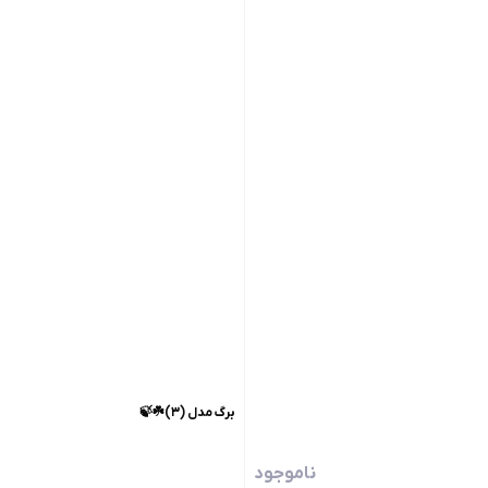
برگ مدل (۳)☘️🍃
ناموجود