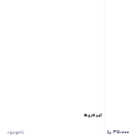
آویز فلزی🎀
۳۵٫۰۰۰
ناموجود