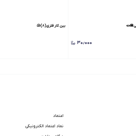
ی🍔🌭
بین کار فلزی(۸)🐚
۳۰٫۰۰۰
اعتماد
نماد اعتماد الکترونیکی