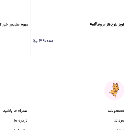
آویز طرح فلز حروف🌈🔤
مهره اسلایس خوراک
۳۹٫۰۰۰
محصولات
همراه ما باشید
مردانه
درباره ما