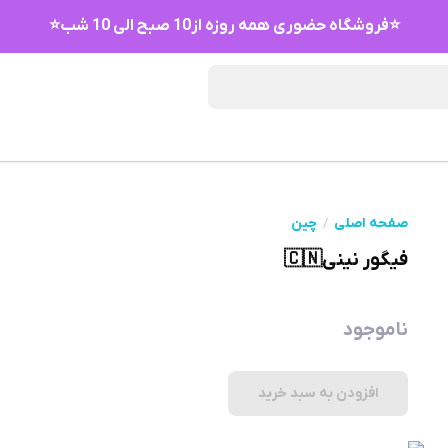
⭐فروشگاه حضوری همه روزه از10 صبح الی 10 شب⭐
صفحه اصلی
چین
فیگور نینی🇨🇳
ناموجود
افزودن به سبد خرید