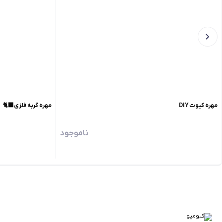
مهره کیوت DIY
مهره گربه فلزی🐈‍⬛
ناموجود